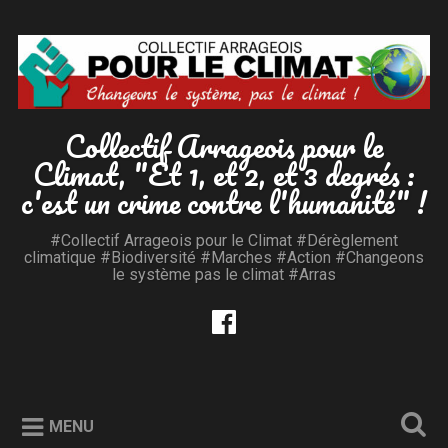
Accéder
au
Recherche
contenu
principal
Collectif Arrageois pour le
Climat, "Et 1, et 2, et 3 degrés :
c'est un crime contre l'humanité" !
#Collectif Arrageois pour le Climat #Dérèglement
climatique #Biodiversité #Marches #Action #Changeons
le système pas le climat #Arras
MENU