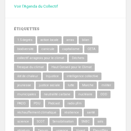
Voir l’Agenda du Collectif
ÉTIQUETTES
1.5 degrés
action locale
arras
bilan
biodiversité
canicule
capitalisme
CETA
collectif arrageois pour le climat
Déchets
fresque du climat
Haut Conseil pour le Climat
ilot de chaleur
Injustice
intelligence collective
jeunesse
justice sociale
lutte
Marche
militer
municipales
neutralité carbone
nucléaire
ODD
PADD
PDU
Podcast
radio pfm
réchauffement climatique
résilience
santé
science
SCOT
Sensibilisation
SNBC
sols
striatum
Tanuro
urgence
Vivant
Ébouriffés