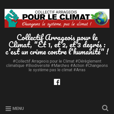
Accéder
au
Recherche
contenu
principal
Collectif Arrageois pour le
Climat, "Et 1, et 2, et 3 degrés :
c'est un crime contre l'humanité" !
#Collectif Arrageois pour le Climat #Dérèglement
climatique #Biodiversité #Marches #Action #Changeons
le système pas le climat #Arras
MENU