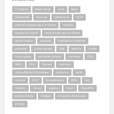
1.5 degrés
action locale
arras
bilan
biodiversité
canicule
capitalisme
CETA
collectif arrageois pour le climat
Déchets
fresque du climat
Haut Conseil pour le Climat
ilot de chaleur
Injustice
intelligence collective
jeunesse
justice sociale
lutte
Marche
militer
municipales
neutralité carbone
nucléaire
ODD
PADD
PDU
Podcast
radio pfm
réchauffement climatique
résilience
santé
science
SCOT
Sensibilisation
SNBC
sols
striatum
Tanuro
urgence
Vivant
Ébouriffés
écoféminisme
écologie
émissions françaises
énergie