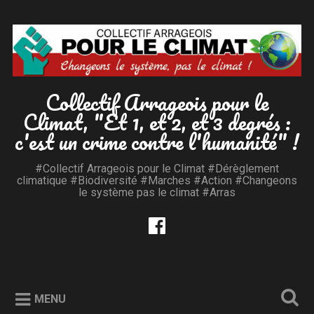
Accéder
au
Recherche
contenu
principal
Collectif Arrageois pour le
Climat, "Et 1, et 2, et 3 degrés :
c'est un crime contre l'humanité" !
#Collectif Arrageois pour le Climat #Dérèglement
climatique #Biodiversité #Marches #Action #Changeons
le système pas le climat #Arras
MENU