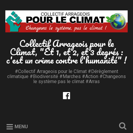
Accéder
au
Recherche
contenu
principal
Collectif Arrageois pour le
Climat, "Et 1, et 2, et 3 degrés :
c'est un crime contre l'humanité" !
#Collectif Arrageois pour le Climat #Dérèglement
climatique #Biodiversité #Marches #Action #Changeons
le système pas le climat #Arras
MENU