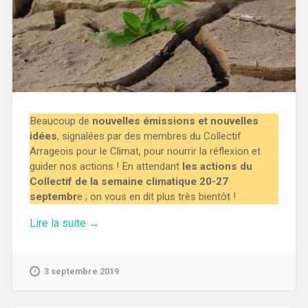
Beaucoup de
nouvelles émissions et nouvelles
idées
, signalées par des membres du Collectif
Arrageois pour le Climat, pour nourrir la réflexion et
guider nos actions ! En attendant
les actions du
Collectif de la semaine climatique 20-27
septembr
e ; on vous en dit plus très bientôt !
« Émissions
Lire la suite
→
de
Rentrée »
3 septembre 2019