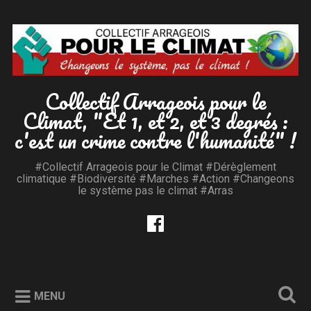
Accéder
au
Recherche
contenu
principal
Collectif Arrageois pour le
Climat, "Et 1, et 2, et 3 degrés :
c'est un crime contre l'humanité" !
#Collectif Arrageois pour le Climat #Dérèglement
climatique #Biodiversité #Marches #Action #Changeons
le système pas le climat #Arras
MENU