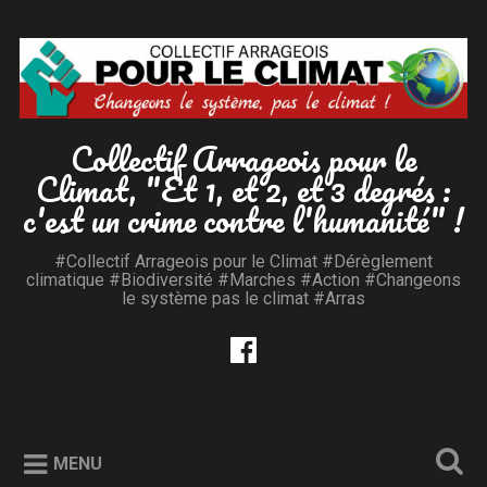
Accéder
au
Recherche
contenu
principal
Collectif Arrageois pour le
Climat, "Et 1, et 2, et 3 degrés :
c'est un crime contre l'humanité" !
#Collectif Arrageois pour le Climat #Dérèglement
climatique #Biodiversité #Marches #Action #Changeons
le système pas le climat #Arras
MENU