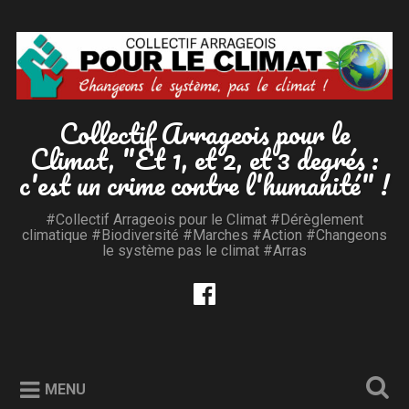
Accéder
au
Recherche
contenu
principal
Collectif Arrageois pour le
Climat, "Et 1, et 2, et 3 degrés :
c'est un crime contre l'humanité" !
#Collectif Arrageois pour le Climat #Dérèglement
climatique #Biodiversité #Marches #Action #Changeons
le système pas le climat #Arras
MENU