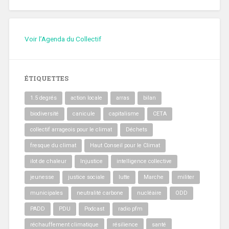
Voir l’Agenda du Collectif
ÉTIQUETTES
1.5 degrés
action locale
arras
bilan
biodiversité
canicule
capitalisme
CETA
collectif arrageois pour le climat
Déchets
fresque du climat
Haut Conseil pour le Climat
ilot de chaleur
Injustice
intelligence collective
jeunesse
justice sociale
lutte
Marche
militer
municipales
neutralité carbone
nucléaire
ODD
PADD
PDU
Podcast
radio pfm
réchauffement climatique
résilience
santé