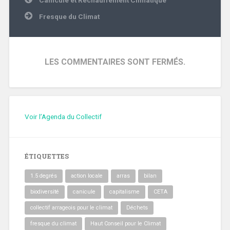
de
l’article
Fresque du Climat
LES COMMENTAIRES SONT FERMÉS.
Voir l’Agenda du Collectif
ÉTIQUETTES
1.5 degrés
action locale
arras
bilan
biodiversité
canicule
capitalisme
CETA
collectif arrageois pour le climat
Déchets
fresque du climat
Haut Conseil pour le Climat