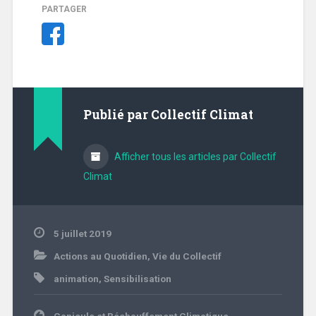
PARTAGER
Publié par
Collectif Climat
Afficher tous les articles par Collectif
Climat
5 juillet 2019
Actions au Quotidien
,
Vie du Collectif
animation
,
Sensibilisation
Navigation
Canicule et Réchauffement Climatique