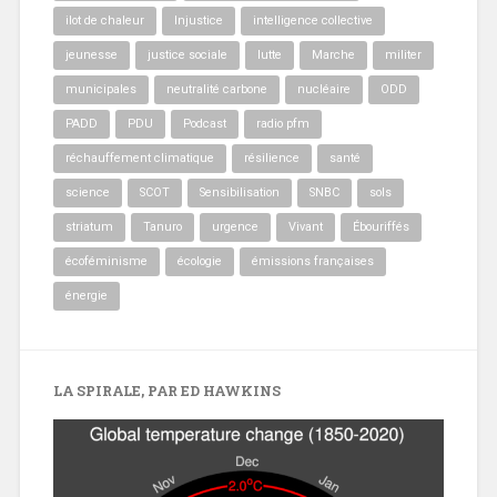
ilot de chaleur
Injustice
intelligence collective
jeunesse
justice sociale
lutte
Marche
militer
municipales
neutralité carbone
nucléaire
ODD
PADD
PDU
Podcast
radio pfm
réchauffement climatique
résilience
santé
science
SCOT
Sensibilisation
SNBC
sols
striatum
Tanuro
urgence
Vivant
Ébouriffés
écoféminisme
écologie
émissions françaises
énergie
LA SPIRALE, PAR ED HAWKINS