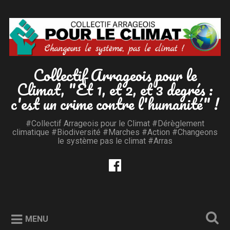
Accéder
au
Recherche
contenu
principal
Collectif Arrageois pour le
Climat, "Et 1, et 2, et 3 degrés :
c'est un crime contre l'humanité" !
#Collectif Arrageois pour le Climat #Dérèglement
climatique #Biodiversité #Marches #Action #Changeons
le système pas le climat #Arras
MENU