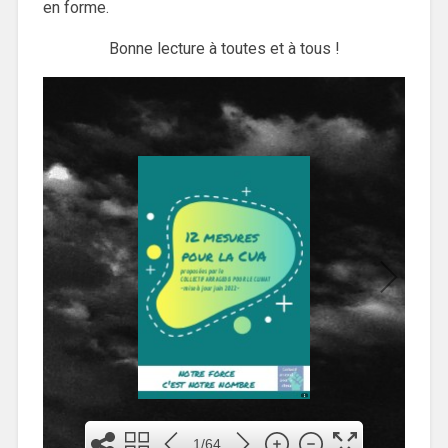
en forme.
Bonne lecture à toutes et à tous !
1
1
1/64