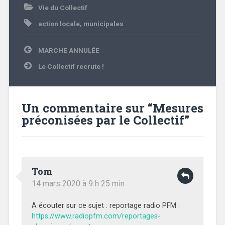
Vie du Collectif
action locale
,
municipales
3
Navigation
MARCHE ANNULÉE
de
l’article
Le Collectif recrute !
Un commentaire sur “
Mesures
préconisées par le Collectif
”
Tom
4
14 mars 2020 à 9 h 25 min
A écouter sur ce sujet : reportage radio PFM :
https://www.radiopfm.com/reportages-