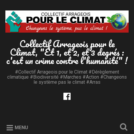
Accéder
au
Recherche
contenu
principal
Collectif Arrageois pour le
Climat, "Et 1, et 2, et 3 degrés :
c'est un crime contre l'humanité" !
#Collectif Arrageois pour le Climat #Dérèglement
climatique #Biodiversité #Marches #Action #Changeons
le système pas le climat #Arras
MENU